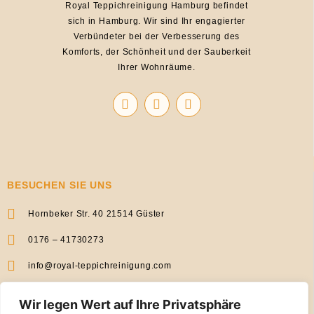
Royal Teppichreinigung Hamburg befindet
sich in Hamburg. Wir sind Ihr engagierter
Verbündeter bei der Verbesserung des
Komforts, der Schönheit und der Sauberkeit
Ihrer Wohnräume.
I
W
E
n
h
n
s
a
v
t
t
e
a
s
l
g
a
o
r
p
p
BESUCHEN SIE UNS
a
p
e
m
Hornbeker Str. 40 21514 Güster
0176 – 41730273
info@royal-teppichreinigung.com
Wir legen Wert auf Ihre Privatsphäre